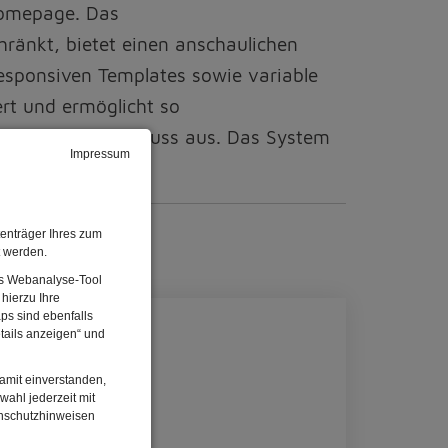
 Homepage. Das
ränkt, bietet einen anschaulichen
responsiven Templates sowie variable
ert und ermöglicht so
mit Internetanschluss aus. Das System
Impressum
enträger Ihres zum
t werden.
Das Webanalyse-Tool
hierzu Ihre
ps sind ebenfalls
tails anzeigen“ und
damit einverstanden,
wahl jederzeit mit
enschutzhinweisen