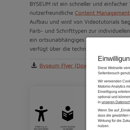
BYSEUM ist ein schneller und einfache
nutzerfreundliche
Content Management
Aufbau und wird von Videotutorials beg
Farb- und Schrifttypen zur individuell
ein ortsunabhängiges Einarbeiten von I
verfügt über die technischen Möglichke
Einwilligu
Byseum Flyer (Download, nicht barri
Diese Webseite verw
Seitenbesuch genutz
Wir verwenden Cooki
Matomo Analytics mi
Einwilligung erteil
optional und können 
in
unseren Datensc
Wenn Sie auf „Einste
dass die gewählten C
Wirkung für die Zuk
nutzen.