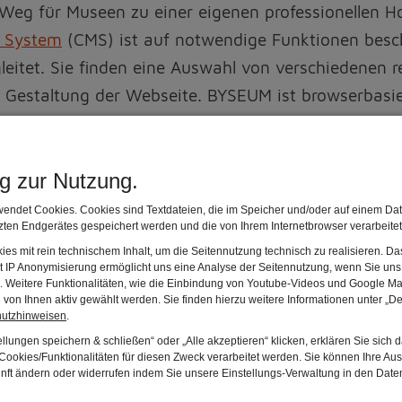
r Weg für Museen zu einer eigenen professionellen
 System
(CMS) ist auf notwendige Funktionen besch
leitet. Sie finden eine Auswahl von verschiedenen 
en Gestaltung der Webseite. BYSEUM ist browserbasi
nhalten und Bildern von jedem beliebigen Rechner 
iten barrierefreie Websites umzusetzen.
ng zur Nutzung.
erefrei)
(pdf, 0.10 MB)
endet Cookies. Cookies sind Textdateien, die im Speicher und/oder auf einem Dat
ten Endgerätes gespeichert werden und die von Ihrem Internetbrowser verarbeite
es mit rein technischem Inhalt, um die Seitennutzung technisch zu realisieren. 
t IP Anonymisierung ermöglicht uns eine Analyse der Seitennutzung, wenn Sie uns 
en. Weitere Funktionalitäten, wie die Einbindung von Youtube-Videos und Google Ma
von Ihnen aktiv gewählt werden. Sie finden hierzu weitere Informationen unter „De
hutzhinweisen
.
llungen speichern & schließen“ oder „Alle akzeptieren“ klicken, erklären Sie sich 
ookies/Funktionalitäten für diesen Zweck verarbeitet werden. Sie können Ihre Aus
unft ändern oder widerrufen indem Sie unsere Einstellungs-Verwaltung in den Dat