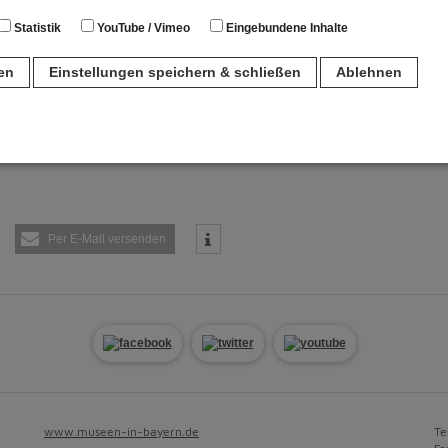
Statistik
YouTube / Vimeo
Eingebundene Inhalte
HULUNGEN
TEILNAHME
ren
Einstellungen speichern & schließen
Ablehnen
n
für den Betrieb der Seite unbedingt notwendig. Hierbei werden keinerlei person
ch eine anonyme Session-ID wird hinterlegt.
Per E-Mail versenden
Matomo Analytics für die Auswertung der Seitenaufrufe als Statistik. Die hierdurch
ch auf unseren eigenen Servern gespeichert. Eine Übertragung an Dritte erfolgt ni
izeIP zur Anonymisierung Ihrer IP-Adresse, so dass diese gekürzt wird und nicht
tseite zugeordnet werden kann.
meo
 die Plattformen YouTube oder Vimeo eingebunden. Wir nutzen YouTube im erweit
ieser Modus bewirkt laut YouTube, dass YouTube keine Informationen über die B
bevor diese sich das Video ansehen.
www.museen-in-bayern.de
Te