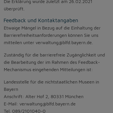
Die Erklärung wurde zuletzt am 26.02.2021
Diese Website nutzt Matomo Analytics für die Auswertung der
Seitenaufrufe als Statistik. Die hierdurch gespeicherten Daten werden
überprüft.
ausschließlich auf unseren eigenen Servern gespeichert. Eine
Übertragung an Dritte erfolgt nicht. Wir verwenden die Funktion
Feedback und Kontaktangaben
AnonymizeIP zur Anonymisierung Ihrer IP-Adresse, so dass diese gekürzt
wird und nicht mehr Ihrem Besuch auf unserer Internetseite zugeordnet
Etwaige Mängel in Bezug auf die Einhaltung der
werden kann.
Barrierefreiheitsanforderungen können Sie uns
YouTube / Vimeo
mitteilen unter verwaltung@blfd.bayern.de.
Videos werden über die Plattformen YouTube oder Vimeo eingebunden.
Wir nutzen YouTube im erweiterten Datenschutzmodus. Dieser Modus
Zuständig für die barrierefreie Zugänglichkeit und
bewirkt laut YouTube, dass YouTube keine Informationen über die
Besucher auf dieser Website speichert, bevor diese sich das Video
die Bearbeitung der im Rahmen des Feedback-
ansehen.
Mechanismus eingehenden Mitteilungen ist:
Eingebundene Inhalte
Landesstelle für die nichtstaatlichen Museen in
Optional sind externe Inhalte auf den Seiten dieser Website
eingebunden. Das können Kartendienste wie z.B. Google Maps sein
Bayern
oder auch Anwendungen einer externen Website.
Anschrift: Alter Hof 2, 80331 München
E-Mail: verwaltung@blfd.bayern.de
Tel. 089/2101040-0