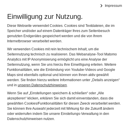
BYSEUM
Impressum
Navi
CMS zur Erstellung von Museumswebseiten
Einwilligung zur Nutzung.
Erklärung zur
Diese Webseite verwendet Cookies. Cookies sind Textdateien, die im
Speicher und/oder auf einem Datenträger Ihres zum Seitenbesuch
genutzten Endgerätes gespeichert werden und die von Ihrem
Barrierefreiheit
Internetbrowser verarbeitet werden.
Wir verwenden Cookies mit rein technischem Inhalt, um die
Seitennutzung technisch zu realisieren. Das Webanalyse-Tool Matomo
Diese Erklärung zur Barrierefreiheit gilt für
Analytics mit IP Anonymisierung ermöglicht uns eine Analyse der
www.byseum.de
Seitennutzung, wenn Sie uns hierzu Ihre Einwilligung erteilen. Weitere
Funktionalitäten, wie die Einbindung von Youtube-Videos und Google
Maps sind ebenfalls optional und können von Ihnen aktiv gewählt
Wir sind bemüht, unsere Website im Einklang mit
werden. Sie finden hierzu weitere Informationen unter „Details anzeigen“
und in
unseren Datenschutzhinweisen
.
der Bayerischen E-Government-Verordnung
Wenn Sie auf „Einstellungen speichern & schließen“ oder „Alle
(BayEGovV) barrierefrei zugänglich zu machen.
akzeptieren“ klicken, erklären Sie sich damit einverstanden, dass die
gewählten Cookies/Funktionalitäten für diesen Zweck verarbeitet werden.
Stand der Vereinbarkeit mit den
Sie können Ihre Auswahl jederzeit mit Wirkung für die Zukunft ändern
oder widerrufen indem Sie unsere Einstellungs-Verwaltung in den
Anforderungen
Datenschutzhinweisen nutzen.
Diese Website ist nach einer vorgenommenen