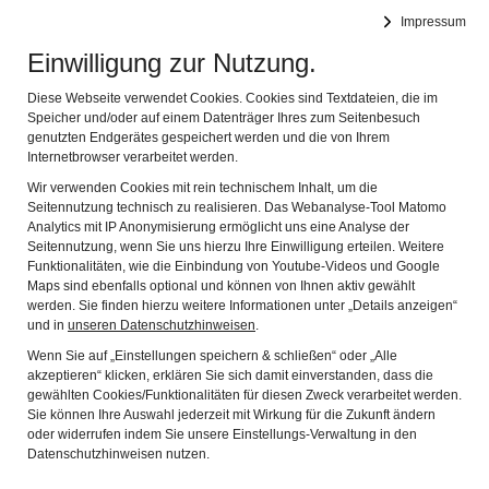
BYSEUM
Impressum
Navi
CMS zur Erstellung von Museumswebseiten
Einwilligung zur Nutzung.
Diese Webseite verwendet Cookies. Cookies sind Textdateien, die im
Speicher und/oder auf einem Datenträger Ihres zum Seitenbesuch
genutzten Endgerätes gespeichert werden und die von Ihrem
Internetbrowser verarbeitet werden.
Wir verwenden Cookies mit rein technischem Inhalt, um die
Seitennutzung technisch zu realisieren. Das Webanalyse-Tool Matomo
Die eigene Domain
Analytics mit IP Anonymisierung ermöglicht uns eine Analyse der
Seitennutzung, wenn Sie uns hierzu Ihre Einwilligung erteilen. Weitere
reservieren
Funktionalitäten, wie die Einbindung von Youtube-Videos und Google
Maps sind ebenfalls optional und können von Ihnen aktiv gewählt
werden. Sie finden hierzu weitere Informationen unter „Details anzeigen“
Sie haben Ihr Museum bereits mit BYSEUM
und in
unseren Datenschutzhinweisen
.
aufgebaut und brauchen eine eigene
Wenn Sie auf „Einstellungen speichern & schließen“ oder „Alle
akzeptieren“ klicken, erklären Sie sich damit einverstanden, dass die
Internetadresse oder möchten mit Ihrer bereits
gewählten Cookies/Funktionalitäten für diesen Zweck verarbeitet werden.
Sie können Ihre Auswahl jederzeit mit Wirkung für die Zukunft ändern
reservierten Adresse umziehen? Dann füllen Sie
oder widerrufen indem Sie unsere Einstellungs-Verwaltung in den
bitte das verlinkte Formular komplett aus. Bei
Datenschutzhinweisen nutzen.
weiteren Fragen zum Thema "Domain" können Sie